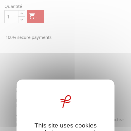
Quantité

AJOUTER AU PANIER
100% secure payments
Paiements
Chèque - Virement
Livraison rapide
Mondial relais - Colissimo - Suivi du colis
A votre écoute
Des questions, une demande particulière ? Contactez-
moi
This site uses cookies