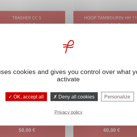
Aperçu rapide
Aperçu rapide


TRASHER CC 5
HOOP TAMBOURIN HH 11
40,00 €
45,00 €
 uses cookies and gives you control over what y
activate
OK, accept all
Deny all cookies
Personalize
Privacy policy
Aperçu rapide
Aperçu rapide


CRASHER CAISSE CLAIRE 2
XIMBAU DIXIE
50,00 €
60,00 €