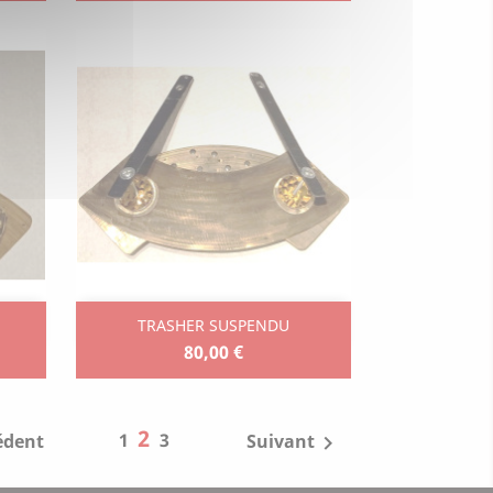
Aperçu rapide

TRASHER SUSPENDU
80,00 €
2
1
3
édent
Suivant
