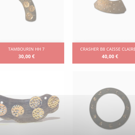
Aperçu rapide
Aperçu rapide


TAMBOURIN HH 7
CRASHER B8 CAISSE CLAIR
30,00 €
40,00 €