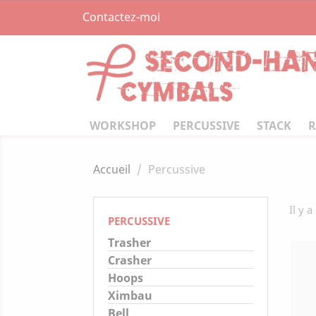
Contactez-moi
WORKSHOP
PERCUSSIVE
STACK
R
Accueil
Percussive
Il y a
PERCUSSIVE
Trasher
Crasher
Hoops
Ximbau
Bell