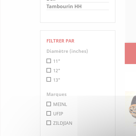
Tambourin HH
FILTRER PAR
Diamètre (inches)
11"
12"
13"
Marques
MEINL
UFIP
ZILDJIAN