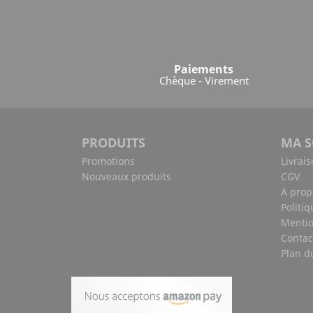
Paiements
Chèque - Virement
PRODUITS
MA S
Promotions
Livrai
Nouveaux produits
CGV
A prop
Politiq
Mentio
Contac
Plan d